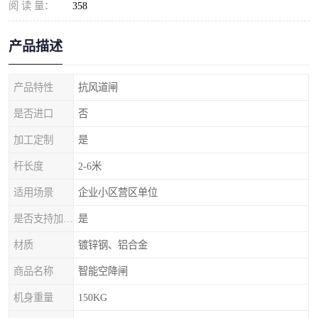
阅 读 量：
358
产品描述
产品特性
抗风道闸
是否进口
否
加工定制
是
杆长度
2-6米
适用场景
企业小区营区单位
是否支持加工定制
是
材质
镀锌钢、铝合金
商品名称
智能空降闸
机身重量
150KG