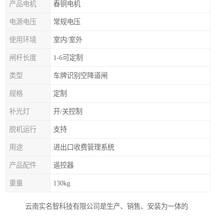
产品电机
春铜电机
电源电压
常规电压
使用环境
室内/室外
闸杆长度
1-6可定制
类型
车牌识别空降道闸
规格
定制
补光灯
开/关控制
脱机运行
支持
用途
进出口收费管理系统
产品配件
遥控器
重量
130kg
云南实名智科技有限公司是生产、销售、安装为一体的