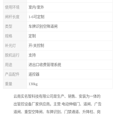
使用环境
室内/室外
闸杆长度
1-6可定制
类型
车牌识别空降道闸
规格
定制
补光灯
开/关控制
脱机运行
支持
用途
进出口收费管理系统
产品配件
遥控器
重量
130kg
云南实名智科技有限公司是生产、销售、安装为一体的
出管控设备厂家供应商。主营:电动伸缩门、道闸、广告
道闸、重型空降闸、车牌识别、门禁通道、升降柱、岗