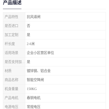
产品描述
产品特性
抗风道闸
是否进口
否
加工定制
是
杆长度
2-6米
适用场景
企业小区营区单位
是否支持加工定制
是
材质
镀锌钢、铝合金
商品名称
智能空降闸
机身重量
150KG
产品电机
春铜电机
电源电压
常规电压