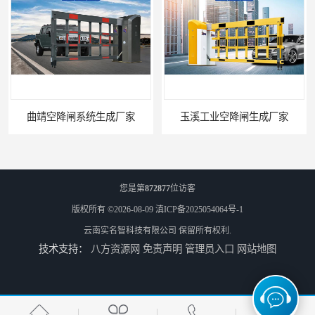
曲靖空降闸系统生成厂家
玉溪工业空降闸生成厂家
您是第
872877
位访客
版权所有 ©2026-08-09
滇ICP备2025054064号-1
云南实名智科技有限公司
保留所有权利.
技术支持：
八方资源网
免责声明
管理员入口
网站地图
德宏工业闸门厂家
普洱大型闸门厂家