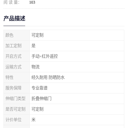
阅 读 量：
103
产品描述
颜色
可定制
加工定制
是
开启方式
手动+红外遥控
运输方式
物流
特性
经久耐用 防晒防水
服务保障
专业靠谱
伸缩门类型
折叠伸缩门
是否可定制
可定制
计价单位
米