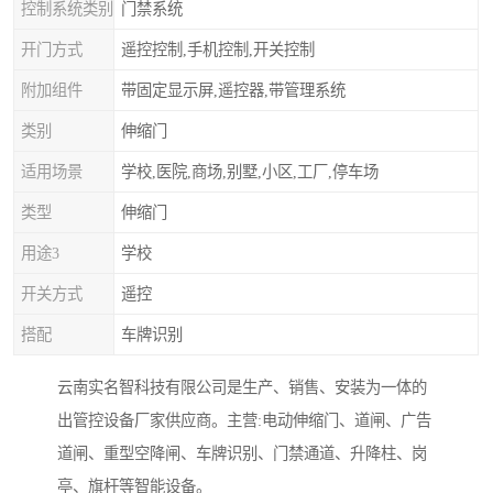
控制系统类别
门禁系统
开门方式
遥控控制,手机控制,开关控制
附加组件
带固定显示屏,遥控器,带管理系统
类别
伸缩门
适用场景
学校,医院,商场,别墅,小区,工厂,停车场
类型
伸缩门
用途3
学校
开关方式
遥控
搭配
车牌识别
云南实名智科技有限公司是生产、销售、安装为一体的
出管控设备厂家供应商。主营:电动伸缩门、道闸、广告
道闸、重型空降闸、车牌识别、门禁通道、升降柱、岗
亭、旗杆等智能设备。