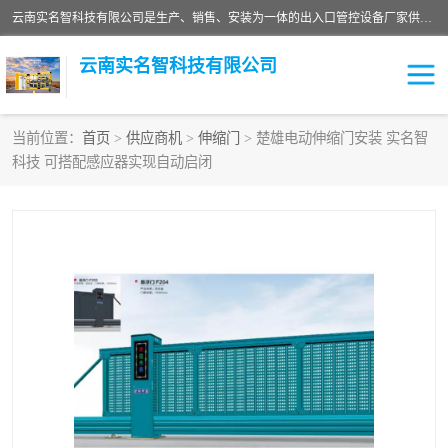
云南实名智科技有限公司是生产、销售、安装为一体的出入口管控设备厂家供应商。主营:电动伸缩门、道闸、广告道闸、重型空降闸、车牌识别、门禁通道、升降柱、岗亭、旗杆等智能设备。主营产品: 电动伸缩门,道闸门禁,车牌识别 生产、销售、安装为一体的出入口管控设备厂家源头供应商。
云南实名智科技有限公司
当前位置：
首页
>
供应商机
>
伸缩门
> 楚雄电动伸缩门安装 实名智
科技 可搭配感应器实现自动启闭
车牌识别门系列
充电桩系列
广告道闸系列
普通道闸系列
升降门系列
通道闸系列
小门系列
伸缩门