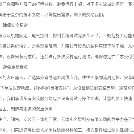
我们会调整升降门的行程参数，避免运行卡顿；对于多车流量的场所，我
纠结于复杂的技术参数，只需提出需求，剩下的交给我们。
工，确保安全稳定
装涉及机械固定、电气接线、控制系统调试等多个环节。不规范施工可能
均经过系统培训，对重型空降闸、升降柱等设备的结构原理了然于胸。从
准。设备安装完成后，还会进行多次反复运行测试，确保稳定性后才交付
力，避免重复折腾
区的客户而言，若选择外省或远距离供应商，往往面临物流周期长、安装
“下单后快速响应，预约时间灵活安排”。从设备到货到安装完毕，通常能在
外，我们承诺所有安装服务均包含设备调试与操作培训，让您的员工快速
理由：制造与服务的双重保障
生产、销售、安装于一体的厂家，云南实名智科技有限公司的竞争力在于“
识别、门禁通道等设备均采用优质原材料加工，核心部件经过耐久性测试