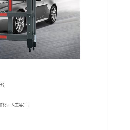
好；
；
辅材、人工等）；