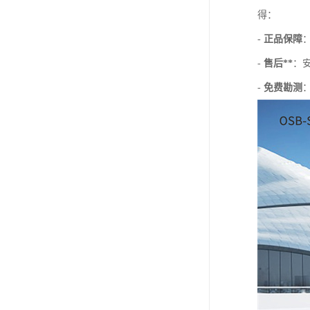
得：
-
正品保障
-
售后**
：
-
免费勘测