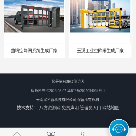
玉溪工业空降闸生成厂家
德宏工业闸门厂家
您是第
862037
位访客
版权所有 ©2026-08-07
滇ICP备2025054064号-1
云南实名智科技有限公司
保留所有权利.
技术支持：
八方资源网
免责声明
管理员入口
网站地图
普洱大型闸门厂家
昆明大型闸门生成厂家