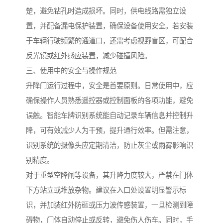
楚，避免钻孔时造成损坏。同时，供电线路需独立设
置，并配备漏电保护装置，确保设备使用安全。若安装
于车辆行驶频繁的通道口，还需考虑视野盲区，可配合
反光镜或红外感应装置，减少碰撞风险。
三、使用中的安全与操作规范
升降门运行过程中，安全是首要原则。日常使用中，应
确保操作人员熟悉遥控器或控制面板的各项功能，避免
误触。智能车牌识别系统能自动记录车辆信息并控制升
降，可有效减少人为干预，提升通行效率。但需注意，
识别系统的摄像头应定期清洁，防止灰尘或雨雾影响识
别精度。
对于重型空降闸等设备，其升降力度较大，严禁在门体
下方站立或堆放杂物。建议在入口处设置明显警示标
识，并加装红外防砸或压力波传感装置，一旦检测到障
碍物，门体自动停止或反转，避免伤人伤车。同时，手