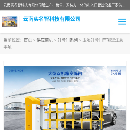
云南实名智科技有限公司是生产、销售、安装为一体的出入口管控设备厂家供应商。主营:电动伸缩门、道闸、广告道闸、重型空降闸、车牌识别、门禁通道、升降柱、岗亭、旗杆等智能设备。主营产品: 电动伸缩门,道闸门禁,车牌识别 生产、销售、安装为一体的出入口管控设备厂家源头供应商。
云南实名智科技有限公司
当前位置：
首页
>
供应商机
>
升降门系列
> 玉溪升降门有哪些注意
事项
车牌识别门系列
充电桩系列
广告道闸系列
普通道闸系列
升降门系列
通道闸系列
小门系列
伸缩门