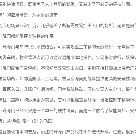
识别快速通行，既避免了人工登记的繁琐，又减少了不必要的等待时间。
降门的应用场景：从家庭到城市
的应用场景非常广泛，几乎覆盖了所有需要管控出入口的场所。无论是居
升降门都能发挥其独特的作用。
，升降门与车牌识别系统结合，可以实现业主车辆的无感通行，无需停车
访客车辆，物业管理人员可以通过远程或本地操作，实现临时放行，既保
升降门配合广告道闸，不仅能高效管理出入口，更能在抬杆面板上展示广
重型场所，如物流园区、工地等，重型空降闸则能够提供更高的安全性和
、景区入口
，升降门与通道闸、门禁系统联动，可以实现人车分流，提升
降柱（路障）的运用更为常见，它可以根据需要升降，灵活控制车辆通行
江升降门已经不只是一个单一的硬件设备，而是一个融合了智能管控、安
：从“手动”到“自动”的飞跃
着智能化技术的普及，丽江的升降门产品也在不断迭代升级。过去，很多