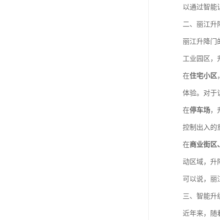
以通过智能
二、丽江升
丽江升降门
工业园区，
在
住宅小区
体验。对于
在
停车场
，
控制出入的
在
商业街区
动区域，升
可以说，丽
三、智能升级
近年来，随