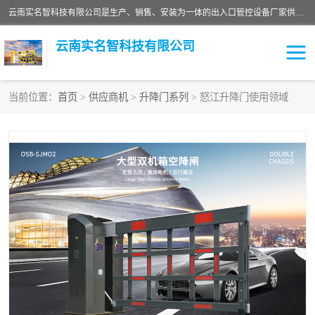
云南实名智科技有限公司是生产、销售、安装为一体的出入口管控设备厂家供应商。主营:电动伸缩门、道闸、广告道闸、重型空降闸、车牌识别、门禁通道、升降柱、岗亭、旗杆等智能设备。主营产品: 电动伸缩门,道闸门禁,车牌识别 生产、销售、安装为一体的出入口管控设备厂家源头供应商。
云南实名智科技有限公司
当前位置：
首页
>
供应商机
>
升降门系列
> 怒江升降门使用领域
车牌识别门系列
充电桩系列
广告道闸系列
普通道闸系列
升降门系列
通道闸系列
小门系列
伸缩门