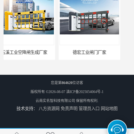
德宏工业闸门厂家
普洱大型闸门厂家
您是第
864620
位访客
版权所有 ©2026-08-07
滇ICP备2025054064号-1
云南实名智科技有限公司
保留所有权利.
技术支持：
八方资源网
免责声明
管理员入口
网站地图
昆明大型闸门生成厂家
迪庆大型双机箱空降闸生成厂家