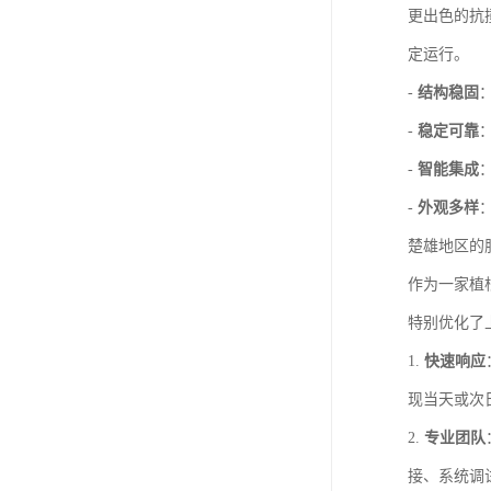
更出色的抗
定运行。
-
结构稳固
-
稳定可靠
-
智能集成
-
外观多样
楚雄地区的
作为一家植
特别优化了
1.
快速响应
现当天或次
2.
专业团队
接、系统调