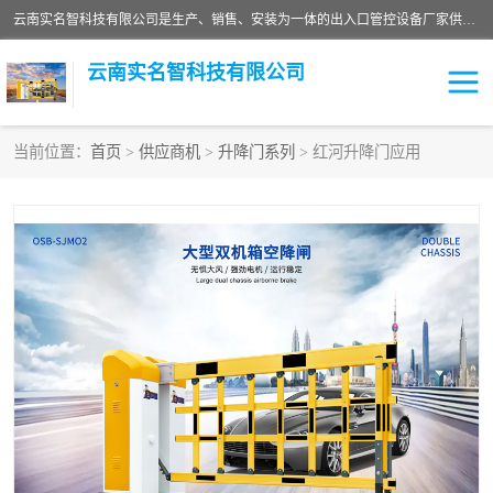
云南实名智科技有限公司是生产、销售、安装为一体的出入口管控设备厂家供应商。主营:电动伸缩门、道闸、广告道闸、重型空降闸、车牌识别、门禁通道、升降柱、岗亭、旗杆等智能设备。主营产品: 电动伸缩门,道闸门禁,车牌识别 生产、销售、安装为一体的出入口管控设备厂家源头供应商。
云南实名智科技有限公司
当前位置：
首页
>
供应商机
>
升降门系列
> 红河升降门应用
车牌识别门系列
充电桩系列
广告道闸系列
普通道闸系列
升降门系列
通道闸系列
小门系列
伸缩门