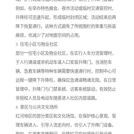
例如，在举办特色展会、夜市活动或临时交通管控时，
升降柱可迅速升起，形成临时封闭区域；活动结束后再
降下恢复通行。这种方式避免了传统围栏的笨重与拆装
麻烦，也减少了对地面空间的占用。
3. 住宅小区与物业社区
部分**住宅小区及物业社区，在实行人车分流管理时，
于人行通道或非机动车道入口安装升降门。当消防车
辆、急救车辆等特种车辆需要快速通行时，控制中心可
远程一键降下升降柱，确保应急通道畅通无阻。在日常
管理中，升降门与门禁系统、访客系统联动，有效防止
非授权人员及电动车随意进入社区内部道路。
4. 景区与公共文化场所
红河地区的部分景区和文化场馆，在保护核心景观、管
理车辆进入、引导人流走向时，也引入了升降门设备。
例如，在游客高峰期间，升降柱可临时用作引导设施，