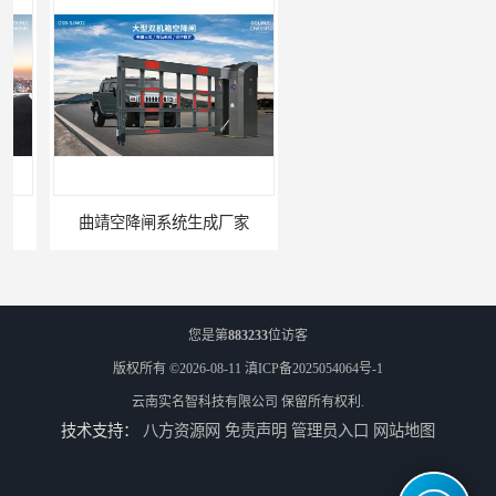
曲靖空降闸系统生成厂家
玉溪工业空降闸生成厂家
您是第
883233
位访客
版权所有 ©2026-08-11
滇ICP备2025054064号-1
云南实名智科技有限公司
保留所有权利.
技术支持：
八方资源网
免责声明
管理员入口
网站地图