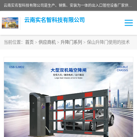
云南实名智科技有限公司是生产、销售、安装为一体的出入口管控设备厂家供应商。主营:电动伸缩门、道闸、广告道闸、重型空降闸、车牌识别、门禁通道、升降柱、岗亭、旗杆等智能设备。主营产品: 电动伸缩门,道闸门禁,车牌识别 生产、销售、安装为一体的出入口管控设备厂家源头供应商。
云南实名智科技有限公司
当前位置：
首页
>
供应商机
>
升降门系列
> 保山升降门使用的技术
车牌识别门系列
充电桩系列
广告道闸系列
普通道闸系列
升降门系列
通道闸系列
小门系列
伸缩门