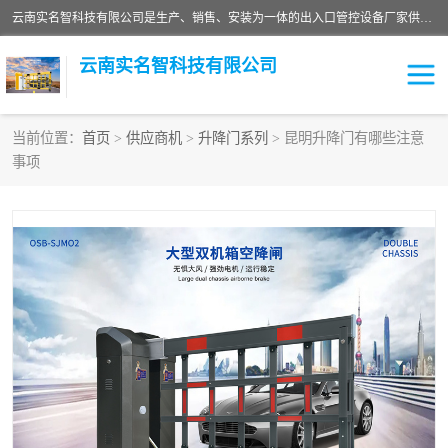
云南实名智科技有限公司是生产、销售、安装为一体的出入口管控设备厂家供应商。主营:电动伸缩门、道闸、广告道闸、重型空降闸、车牌识别、门禁通道、升降柱、岗亭、旗杆等智能设备。主营产品: 电动伸缩门,道闸门禁,车牌识别 生产、销售、安装为一体的出入口管控设备厂家源头供应商。
云南实名智科技有限公司
当前位置：
首页
>
供应商机
>
升降门系列
> 昆明升降门有哪些注意
事项
车牌识别门系列
充电桩系列
广告道闸系列
普通道闸系列
升降门系列
通道闸系列
小门系列
伸缩门