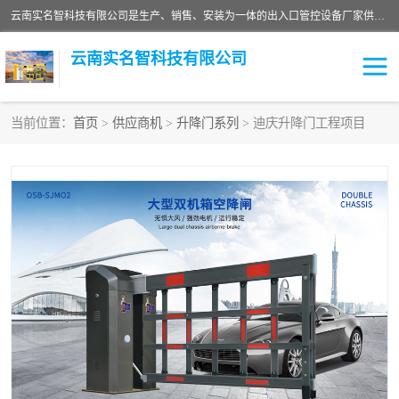
云南实名智科技有限公司是生产、销售、安装为一体的出入口管控设备厂家供应商。主营:电动伸缩门、道闸、广告道闸、重型空降闸、车牌识别、门禁通道、升降柱、岗亭、旗杆等智能设备。主营产品: 电动伸缩门,道闸门禁,车牌识别 生产、销售、安装为一体的出入口管控设备厂家源头供应商。
云南实名智科技有限公司
当前位置：
首页
>
供应商机
>
升降门系列
> 迪庆升降门工程项目
车牌识别门系列
充电桩系列
广告道闸系列
普通道闸系列
升降门系列
通道闸系列
小门系列
伸缩门