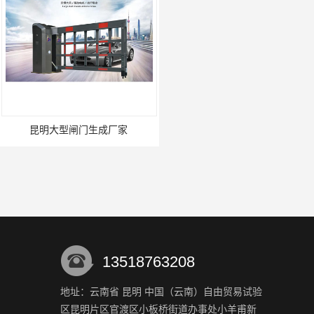
闸门生成厂家
迪庆大型双机箱空降闸生成厂家
13518763208
地址：云南省 昆明 中国（云南）自由贸易试验
区昆明片区官渡区小板桥街道办事处小羊甫新