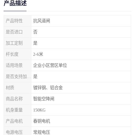
产品描述
产品特性
抗风道闸
是否进口
否
加工定制
是
杆长度
2-6米
适用场景
企业小区营区单位
是否支持加工定制
是
材质
镀锌钢、铝合金
商品名称
智能空降闸
机身重量
150KG
产品电机
春铜电机
电源电压
常规电压