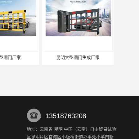
型闸门厂家
昆明大型闸门生成厂家
13518763208
地址：云南省 昆明 中国（云南）自由贸易试验
区昆明片区官渡区小板桥街道办事处小羊甫新