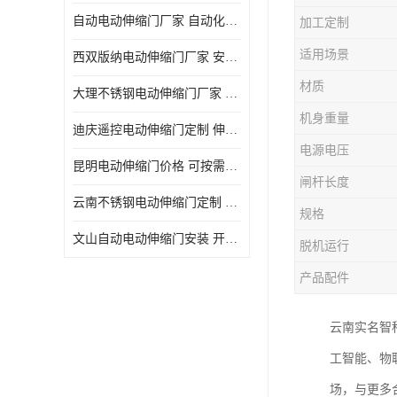
自动电动伸缩门厂家 自动化操作
加工定制
适用场景
西双版纳电动伸缩门厂家 安全性高
材质
大理不锈钢电动伸缩门厂家 适合狭窄通道
机身重量
迪庆遥控电动伸缩门定制 伸缩结构设计
电源电压
昆明电动伸缩门价格 可按需定制
闸杆长度
云南不锈钢电动伸缩门定制 自动化操作
规格
文山自动电动伸缩门安装 开启后占用空间小
脱机运行
产品配件
云南实名智
工智能、物
场，与更多