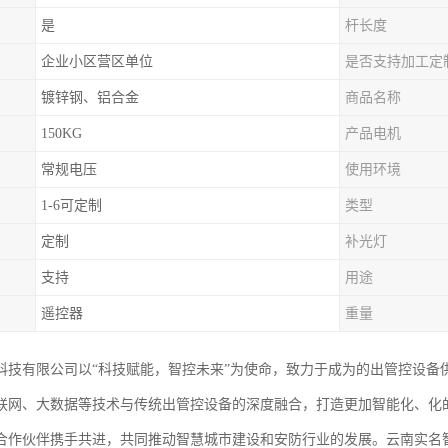
是
杆长度
企业小区营区单位
是否支持加工定
镀锌钢、铝合金
商品名称
150KG
产品电机
常规电压
使用环境
1-6可定制
类型
定制
补光灯
支持
用途
遥控器
重量
科技有限公司以“科技赋能，智控未来”为使命，致力于成为的出管控设备
联网、大数据等技术与传统出管控设备的深度融合，打造更加智能化、化
合作伙伴携手共进，共同推动智慧城市建设和安防行业的发展。云南实名