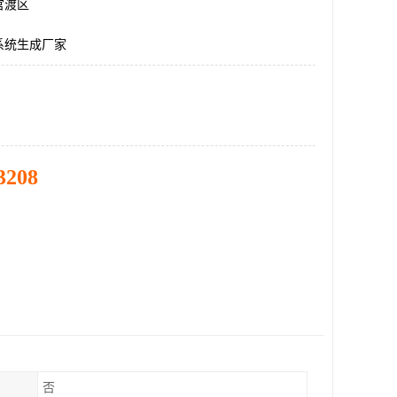
官渡区
系统生成厂家
3208
否