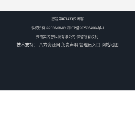
您是第
871433
位访客
版权所有 ©2026-08-09
滇ICP备2025054064号-1
云南实名智科技有限公司
保留所有权利.
技术支持：
八方资源网
免责声明
管理员入口
网站地图
玉溪工业空降闸生成厂家
德宏工业闸门厂家