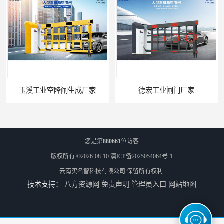
玉溪工业空降闸生成厂家
德宏工业闸门厂家
您是第
880661
位访客
版权所有 ©2026-08-10
滇ICP备2025054064号-1
云南实名智科技有限公司
保留所有权利.
技术支持：
八方资源网
免责声明
管理员入口
网站地图
普洱大型闸门厂家
昆明大型闸门生成厂家