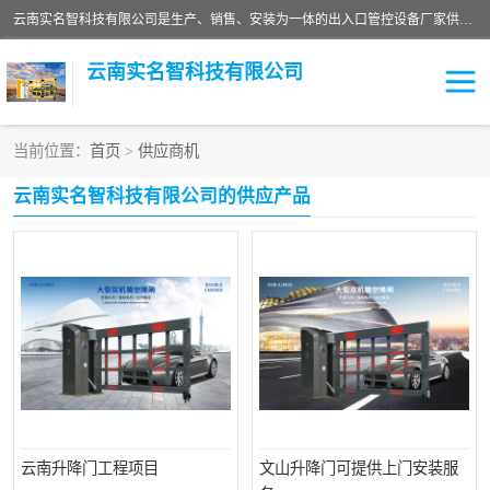
云南实名智科技有限公司是生产、销售、安装为一体的出入口管控设备厂家供应商。主营:电动伸缩门、道闸、广告道闸、重型空降闸、车牌识别、门禁通道、升降柱、岗亭、旗杆等智能设备。主营产品: 电动伸缩门,道闸门禁,车牌识别 生产、销售、安装为一体的出入口管控设备厂家源头供应商。
云南实名智科技有限公司
当前位置：
首页
>
供应商机
车牌识别门系列
充电桩系列
云南实名智科技有限公司的供应产品
广告道闸系列
普通道闸系列
升降门系列
通道闸系列
小门系列
伸缩门
云南升降门工程项目
文山升降门可提供上门安装服