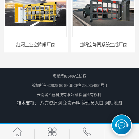
红河工业空降闸厂家
曲靖空降闸系统生成厂家
您是第
876406
位访客
版权所有 ©2026-08-09
滇ICP备2025054064号-1
云南实名智科技有限公司
保留所有权利.
技术支持：
八方资源网
免责声明
管理员入口
网站地图
玉溪工业空降闸生成厂家
德宏工业闸门厂家